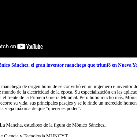
nico Sánchez, el gran inventor manchego que triunfó en Nueva Y
manchego de origen humilde se convirtió en un ingeniero e inventor d
 mundo de la electricidad de la época. Su especialización en las aplicac
o en el frente de la Primera Guerra Mundial. Pero hubo mucho más, Móni
 recorre su vida, sus principales pasajes y se le rinde un merecido homen
 la vieja máxima de que "querer es poder".
a La Mancha, estudioso de la figura de Mónico Sánchez.
l de Ciencia y Tecnología MUNCYT.