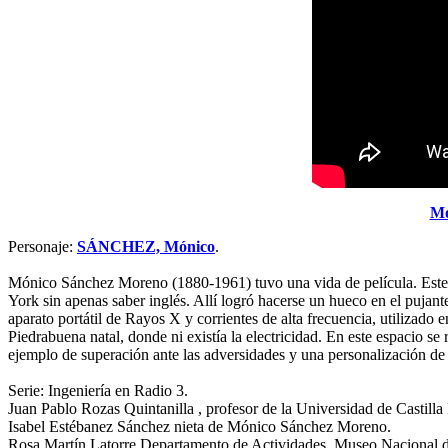
Mó
Personaje:
SÁNCHEZ, Mónico
.
Mónico Sánchez Moreno (1880-1961) tuvo una vida de película. Este 
York sin apenas saber inglés. Allí logró hacerse un hueco en el pujante
aparato portátil de Rayos X y corrientes de alta frecuencia, utilizad
Piedrabuena natal, donde ni existía la electricidad. En este espacio se
ejemplo de superación ante las adversidades y una personalización de
Serie: Ingeniería en Radio 3.
Juan Pablo Rozas Quintanilla , profesor de la Universidad de Castill
Isabel Estébanez Sánchez nieta de Mónico Sánchez Moreno.
Rosa Martín Latorre Departamento de Actividades, Museo Naciona