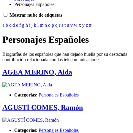
Personajes Españoles
Mostrar nube de etiquetas
a
b
c
d
e
f
g
h
i
j
k
l
m
n
o
p
q
r
s
t
u
v
w
x
y
z
#
Personajes Españoles
Biografías de los españoles que han dejado huella por su destacada
contribución relacionada con las telecomunicaciones.
AGEA MERINO, Aida
Categorías:
Personajes Españoles
AGUSTÍ COMES, Ramón
Categorías:
Personajes Españoles