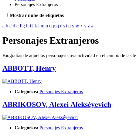
Personajes Extranjeros
Mostrar nube de etiquetas
a
b
c
d
e
f
g
h
i
j
k
l
m
n
o
p
q
r
s
t
u
v
w
x
y
z
#
Personajes Extranjeros
Biografías de aquellos personajes cuya actividad en el campo de las t
ABBOTT, Henry
Categorías:
Personajes Extranjeros
ABRIKOSOV, Alexei Alekséyevich
Categorías:
Personajes Extranjeros