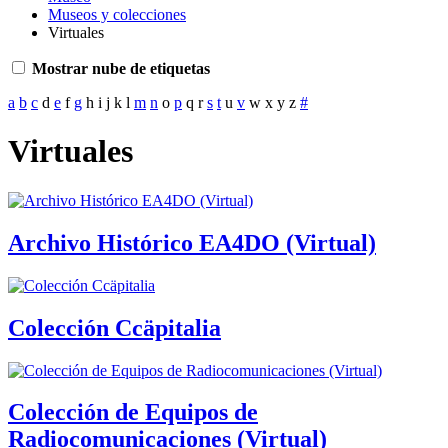
Museos y colecciones
Virtuales
Mostrar nube de etiquetas
a
b
c
d
e
f
g
h
i
j
k
l
m
n
o
p
q
r
s
t
u
v
w
x
y
z
#
Virtuales
Archivo Histórico EA4DO (Virtual)
Colección Ccäpitalia
Colección de Equipos de
Radiocomunicaciones (Virtual)