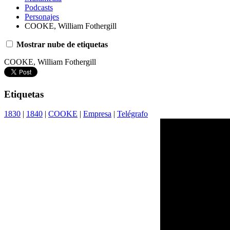
Podcasts
Personajes
COOKE, William Fothergill
Mostrar nube de etiquetas
COOKE, William Fothergill
Etiquetas
1830
|
1840
|
COOKE
|
Empresa
|
Telégrafo