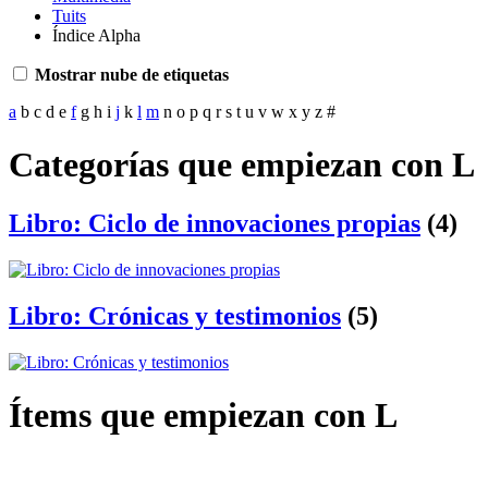
Tuits
Índice Alpha
Mostrar nube de etiquetas
a
b
c
d
e
f
g
h
i
j
k
l
m
n
o
p
q
r
s
t
u
v
w
x
y
z
#
Categorías que empiezan con L
Libro: Ciclo de innovaciones propias
(4)
Libro: Crónicas y testimonios
(5)
Ítems que empiezan con L