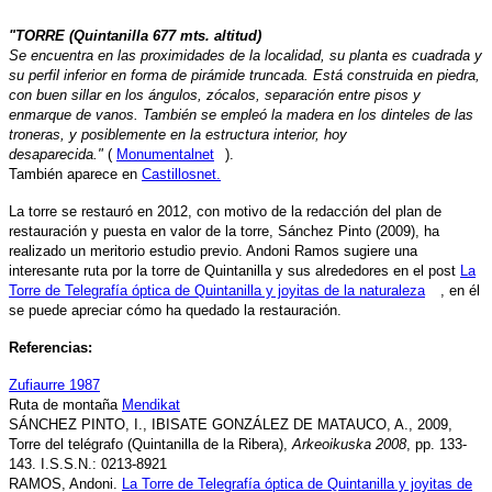
"TORRE (Quintani
lla 677 mts. altitud)
Se encuentra en la
s proximidades de la localidad, su planta es cuadrada y
su perfil inferior en forma de pirámide truncada. Está construida en piedra,
con buen sillar en los ángulos, zócalos, separación entre pisos y
enmarque de vanos. También se empleó la madera en los dinteles de las
troneras, y posiblemente en la estructura interior, hoy
desaparecida."
(
Monumentalnet
).
También aparece en
Castillosnet.
La torre se restauró en 2012, c
on motivo de la redacción del plan de
restauración y puesta en valor de la torre, Sánchez Pinto (2009), ha
realizado un meritorio estudio previo. Andoni Ramos sugiere una
interesante ruta por la torre de Quintanilla y sus alrededores en el post
La
Torre de Telegrafía óptica de Quintanilla y joyitas de la naturaleza
, en él
se puede apreciar cómo ha quedado la restauración.
Referencias:
Zufiaurre 1987
Ruta de montaña
Mendikat
SÁNCHEZ PINTO, I., IBISATE GONZÁLEZ DE MATAUCO, A., 2009,
Torre del telégrafo (Quintanilla de la Ribera),
Arkeoikuska 2008
, pp. 133-
143. I.S.S.N.: 0213-8921
RAMOS, Andoni.
La Torre de Telegrafía óptica de Quintanilla y joyitas de