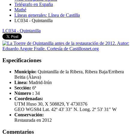
Telégrafo en España
Mathé
Líneas generales: Línea de Castilla
LC034 - Quintanilla
LC034 - Quintanilla
Especificaciones
Municipio:
Quintanilla de la Ribera, Ribera Baja/Erribera
Beitia (Álava)
Línea:
Madrid-Irún
Sección:
6ª
Número :
34
Coordenadas:
UTM Huso 30, X 508829, Y 4730376
GEO WGS84 Lat. 42º 43' 33" N. Long. 2º 53' 31" W
Conservación:
Restaurada en 2012
Comentarios