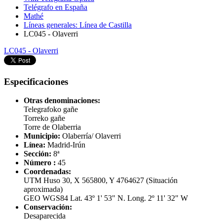
Telégrafo en España
Mathé
Líneas generales: Línea de Castilla
LC045 - Olaverri
LC045 - Olaverri
Especificaciones
Otras denominaciones:
Telegrafoko gañe
Torreko gañe
Torre de Olaberria
Municipio:
Olaberría/ Olaverri
Línea:
Madrid-Irún
Sección:
8ª
Número :
45
Coordenadas:
UTM Huso 30, X 565800, Y 4764627 (Situación
aproximada)
GEO WGS84 Lat. 43º 1' 53" N. Long. 2º 11' 32" W
Conservación:
Desaparecida