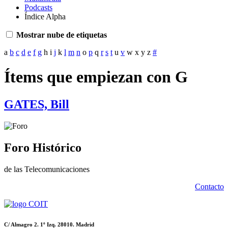
Podcasts
Índice Alpha
Mostrar nube de etiquetas
a
b
c
d
e
f
g
h
i
j
k
l
m
n
o
p
q
r
s
t
u
v
w
x
y
z
#
Ítems que empiezan con G
GATES, Bill
Foro Histórico
de las Telecomunicaciones
Contacto
C/ Almagro 2. 1º Izq. 28010. Madrid