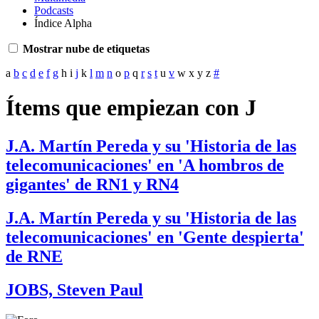
Podcasts
Índice Alpha
Mostrar nube de etiquetas
a
b
c
d
e
f
g
h
i
j
k
l
m
n
o
p
q
r
s
t
u
v
w
x
y
z
#
Ítems que empiezan con J
J.A. Martín Pereda y su 'Historia de las
telecomunicaciones' en 'A hombros de
gigantes' de RN1 y RN4
J.A. Martín Pereda y su 'Historia de las
telecomunicaciones' en 'Gente despierta'
de RNE
JOBS, Steven Paul