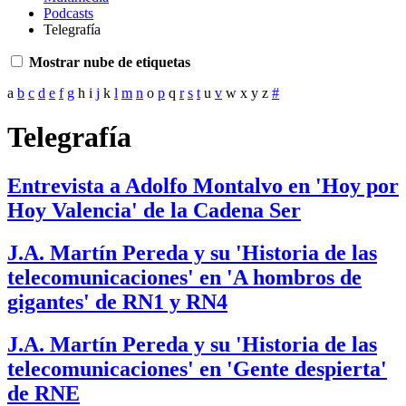
Podcasts
Telegrafía
Mostrar nube de etiquetas
a
b
c
d
e
f
g
h
i
j
k
l
m
n
o
p
q
r
s
t
u
v
w
x
y
z
#
Telegrafía
Entrevista a Adolfo Montalvo en 'Hoy por
Hoy Valencia' de la Cadena Ser
J.A. Martín Pereda y su 'Historia de las
telecomunicaciones' en 'A hombros de
gigantes' de RN1 y RN4
J.A. Martín Pereda y su 'Historia de las
telecomunicaciones' en 'Gente despierta'
de RNE