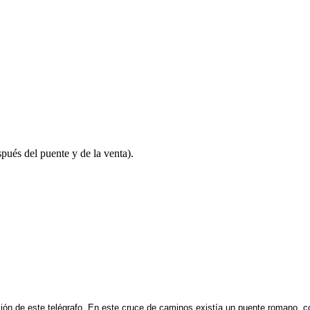
spués del puente y de la venta).
sición de este telégrafo. En este cruce de caminos existía un puente romano, c