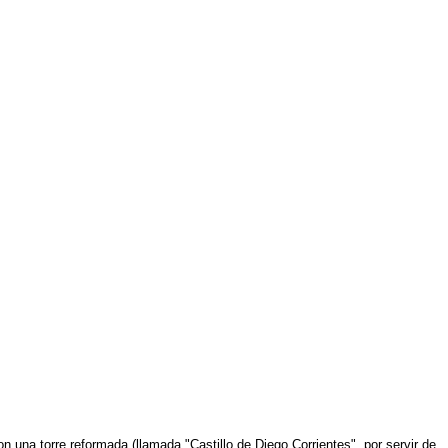
on una torre reformada (llamada "Castillo de Diego Corrientes", por servir de