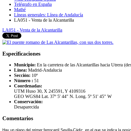
Telégrafo en España
Mathé
Líneas generales: Línea de Andalucía
LA051 - Venta de la Alcantarilla
LA051 - Venta de la Alcantarilla
Especificaciones
Municipio:
En la carretera de las Alcantarillas hacia Utrera (de
Línea:
Madrid-Andalucia
Sección:
10ª
Número :
51
Coordenadas:
UTM Huso 30, X 245591, Y 4109316
GEO WGS84 Lat. 37º 5' 44" N. Long. 5º 51' 45" W
Conservación:
Desaparecida
Comentarios
Hay un plano del primer ferrocarril Sevilla-Cádiz, en el que se indica la po