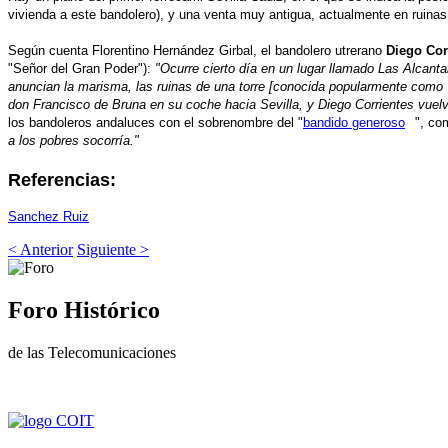
vivienda a este bandolero), y una venta muy antigua, actualmente en ruinas;
Según cuenta Florentino Hernández Girbal, el bandolero utrerano
Diego Cor
"Señor del Gran Poder"):
"Ocurre cierto día en un lugar llamado Las Alcanta
anuncian la marisma, las ruinas de una torre [conocida popularmente como T
don Francisco de Bruna en su coche hacia Sevilla, y Diego Corrientes vuelve 
los bandoleros andaluces con el sobrenombre del "
bandido generoso
", co
a los pobres socorría."
Referencias:
Sanchez Ruiz
< Anterior
Siguiente >
Foro Histórico
de las Telecomunicaciones