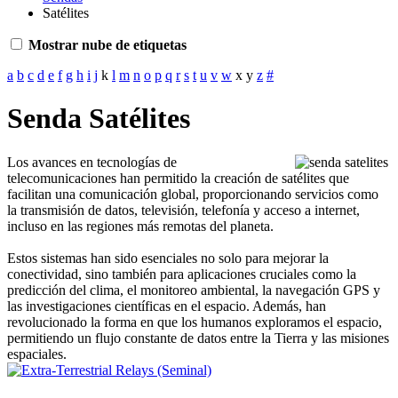
Satélites
Mostrar nube de etiquetas
a
b
c
d
e
f
g
h
i
j
k
l
m
n
o
p
q
r
s
t
u
v
w
x
y
z
#
Senda Satélites
Los avances en tecnologías de
telecomunicaciones han permitido la creación de satélites que
facilitan una comunicación global, proporcionando servicios como
la transmisión de datos, televisión, telefonía y acceso a internet,
incluso en las regiones más remotas del planeta.
Estos sistemas han sido esenciales no solo para mejorar la
conectividad, sino también para aplicaciones cruciales como la
predicción del clima, el monitoreo ambiental, la navegación GPS y
las investigaciones científicas en el espacio. Además, han
revolucionado la forma en que los humanos exploramos el espacio,
permitiendo un flujo constante de datos entre la Tierra y las misiones
espaciales.