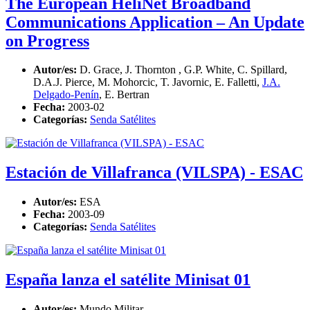
The European HeliNet Broadband
Communications Application – An Update
on Progress
Autor/es:
D. Grace, J. Thornton , G.P. White, C. Spillard,
D.A.J. Pierce, M. Mohorcic, T. Javornic, E. Falletti,
J.A.
Delgado-Penín
, E. Bertran
Fecha:
2003-02
Categorías:
Senda Satélites
Estación de Villafranca (VILSPA) - ESAC
Autor/es:
ESA
Fecha:
2003-09
Categorías:
Senda Satélites
España lanza el satélite Minisat 01
Autor/es:
Mundo Militar.