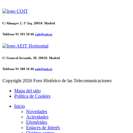
C/ Almagro 2. 1º Izq. 28010. Madrid
Teléfono 91 391 10 66
coit@coit.es
C/ General Arrando, 38. 28010. Madrid
Teléfono 91 308 16 66
aeit@aeit.es
Copyright
2026 Foro Histórico de las Telecomunicaciones
Mapa del sitio
Política de Cookies
Inicio
Novedades
Actividades
Efemérides
Enlaces de Interés
Quiénes somos