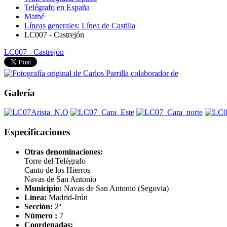
Telégrafo en España
Mathé
Líneas generales: Línea de Castilla
LC007 - Castrejón
LC007 - Castrejón
Galería
Especificaciones
Otras denominaciones:
Torre del Telégrafo
Canto de los Hierros
Navas de San Antonio
Municipio:
Navas de San Antonio (Segovia)
Línea:
Madrid-Irún
Sección:
2ª
Número :
7
Coordenadas: