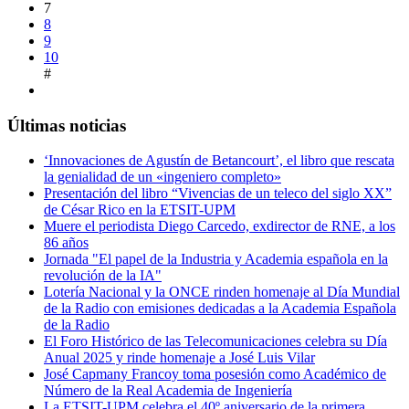
7
8
9
10
#
Últimas noticias
‘Innovaciones de Agustín de Betancourt’, el libro que rescata
la genialidad de un «ingeniero completo»
Presentación del libro “Vivencias de un teleco del siglo XX”
de César Rico en la ETSIT-UPM
Muere el periodista Diego Carcedo, exdirector de RNE, a los
86 años
Jornada "El papel de la Industria y Academia española en la
revolución de la IA"
Lotería Nacional y la ONCE rinden homenaje al Día Mundial
de la Radio con emisiones dedicadas a la Academia Española
de la Radio
El Foro Histórico de las Telecomunicaciones celebra su Día
Anual 2025 y rinde homenaje a José Luis Vilar
José Capmany Francoy toma posesión como Académico de
Número de la Real Academia de Ingeniería
La ETSIT-UPM celebra el 40º aniversario de la primera