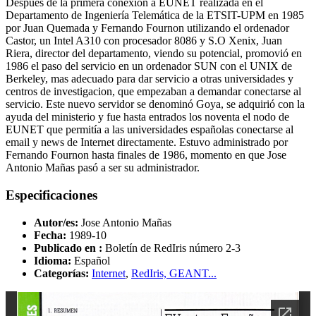
Después de la primera conexión a EUNET realizada en el
Departamento de Ingeniería Telemática de la ETSIT-UPM en 1985
por Juan Quemada y Fernando Fournon utilizando el ordenador
Castor, un Intel A310 con procesador 8086 y S.O Xenix, Juan
Riera, director del departamento, viendo su potencial, promovió en
1986 el paso del servicio en un ordenador SUN con el UNIX de
Berkeley, mas adecuado para dar servicio a otras universidades y
centros de investigacion, que empezaban a demandar conectarse al
servicio. Este nuevo servidor se denominó Goya, se adquirió con la
ayuda del ministerio y fue hasta entrados los noventa el nodo de
EUNET que permitía a las universidades españolas conectarse al
email y news de Internet directamente. Estuvo administrado por
Fernando Fournon hasta finales de 1986, momento en que Jose
Antonio Mañas pasó a ser su administrador.
Especificaciones
Autor/es:
Jose Antonio Mañas
Fecha:
1989-10
Publicado en :
Boletín de RedIris número 2-3
Idioma:
Español
Categorías:
Internet
,
RedIris, GEANT...