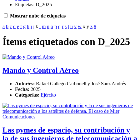
Etiquetas: D_2025
Mostrar nube de etiquetas
a
b
c
d
e
f
g
h
i
j
k
l
m
n
o
p
q
r
s
t
u
v
w
x
y
z
#
Ítems etiquetados con D_2025
Mando y Control Aéreo
Autor/es:
Rafael Gallego Carbonell y José Sanz Andrés
Fecha:
2025
Categorías:
Ejército
Las pymes de espacio, su contribución y
la de sus ingenieros de telecomunicación a