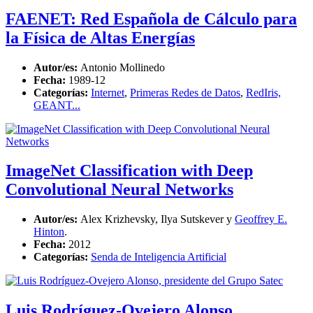
FAENET: Red Española de Cálculo para
la Física de Altas Energías
Autor/es:
Antonio Mollinedo
Fecha:
1989-12
Categorías:
Internet
,
Primeras Redes de Datos
,
RedIris,
GEANT...
ImageNet Classification with Deep
Convolutional Neural Networks
Autor/es:
Alex Krizhevsky, Ilya Sutskever y
Geoffrey E.
Hinton
.
Fecha:
2012
Categorías:
Senda de Inteligencia Artificial
Luis Rodríguez-Ovejero Alonso,