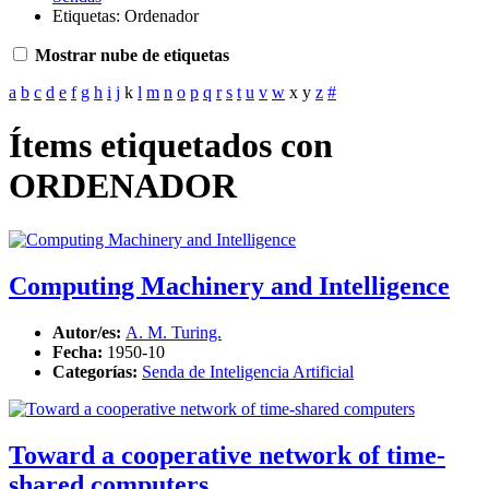
Etiquetas: Ordenador
Mostrar nube de etiquetas
a
b
c
d
e
f
g
h
i
j
k
l
m
n
o
p
q
r
s
t
u
v
w
x
y
z
#
Ítems etiquetados con
ORDENADOR
Computing Machinery and Intelligence
Autor/es:
A. M. Turing.
Fecha:
1950-10
Categorías:
Senda de Inteligencia Artificial
Toward a cooperative network of time-
shared computers