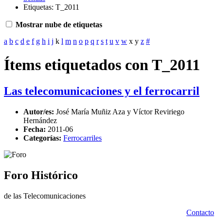
Etiquetas: T_2011
Mostrar nube de etiquetas
a
b
c
d
e
f
g
h
i
j
k
l
m
n
o
p
q
r
s
t
u
v
w
x
y
z
#
Ítems etiquetados con T_2011
Las telecomunicaciones y el ferrocarril
Autor/es:
José María Muñiz Aza y Víctor Reviriego
Hernández
Fecha:
2011-06
Categorías:
Ferrocarriles
Foro Histórico
de las Telecomunicaciones
Contacto