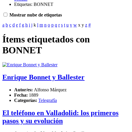
Etiquetas: BONNET
Mostrar nube de etiquetas
a
b
c
d
e
f
g
h
i
j
k
l
m
n
o
p
q
r
s
t
u
v
w
x
y
z
#
Ítems etiquetados con
BONNET
Enrique Bonnet y Ballester
Autor/es:
Alfonso Márquez
Fecha:
1889
Categorías:
Telegrafía
El teléfono en Valladolid: los primeros
pasos y su evolución