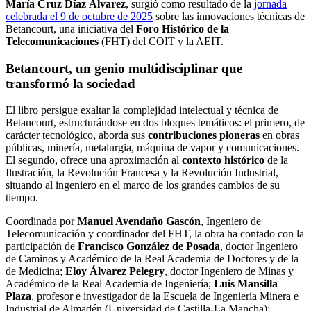
María Cruz Díaz Álvarez
, surgió como resultado de la
jornada
celebrada el 9 de octubre de 2025
sobre las innovaciones técnicas de
Betancourt, una iniciativa del
Foro Histórico de la
Telecomunicaciones
(FHT) del COIT y la AEIT.
Betancourt, un genio multidisciplinar que
transformó la sociedad
El libro persigue exaltar la complejidad intelectual y técnica de
Betancourt, estructurándose en dos bloques temáticos: el primero, de
carácter tecnológico, aborda sus
contribuciones pioneras
en obras
públicas, minería, metalurgia, máquina de vapor y comunicaciones.
El segundo, ofrece una aproximación al
contexto histórico
de la
Ilustración, la Revolución Francesa y la Revolución Industrial,
situando al ingeniero en el marco de los grandes cambios de su
tiempo.
Coordinada por
Manuel Avendaño Gascón
, Ingeniero de
Telecomunicación y coordinador del FHT, la obra ha contado con la
participación de
Francisco González de Posada
, doctor Ingeniero
de Caminos y Académico de la Real Academia de Doctores y de la
de Medicina;
Eloy Álvarez Pelegry
, doctor Ingeniero de Minas y
Académico de la Real Academia de Ingeniería;
Luis Mansilla
Plaza
, profesor e investigador de la Escuela de Ingeniería Minera e
Industrial de Almadén (Universidad de Castilla-La Mancha);