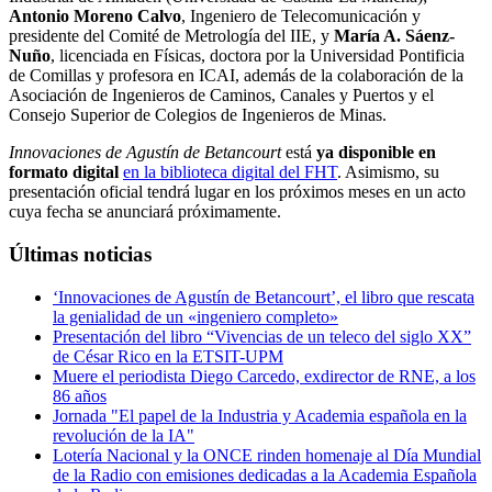
Antonio Moreno Calvo
, Ingeniero de Telecomunicación y
presidente del Comité de Metrología del IIE, y
María A. Sáenz-
Nuño
, licenciada en Físicas, doctora por la Universidad Pontificia
de Comillas y profesora en ICAI, además de la colaboración de la
Asociación de Ingenieros de Caminos, Canales y Puertos y el
Consejo Superior de Colegios de Ingenieros de Minas.
Innovaciones de Agustín de Betancourt
está
ya disponible en
formato digital
en la biblioteca digital del FHT
. Asimismo, su
presentación oficial tendrá lugar en los próximos meses en un acto
cuya fecha se anunciará próximamente.
Últimas noticias
‘Innovaciones de Agustín de Betancourt’, el libro que rescata
la genialidad de un «ingeniero completo»
Presentación del libro “Vivencias de un teleco del siglo XX”
de César Rico en la ETSIT-UPM
Muere el periodista Diego Carcedo, exdirector de RNE, a los
86 años
Jornada "El papel de la Industria y Academia española en la
revolución de la IA"
Lotería Nacional y la ONCE rinden homenaje al Día Mundial
de la Radio con emisiones dedicadas a la Academia Española