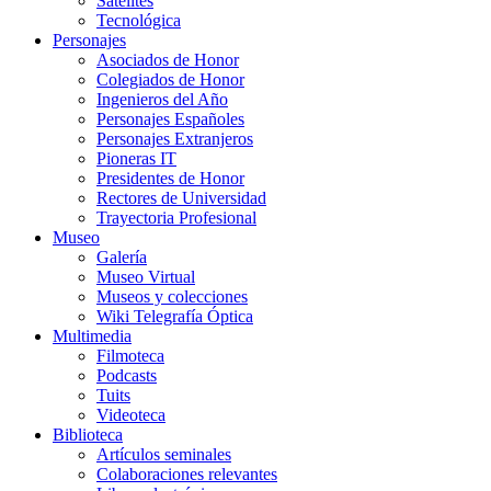
Satélites
Tecnológica
Personajes
Asociados de Honor
Colegiados de Honor
Ingenieros del Año
Personajes Españoles
Personajes Extranjeros
Pioneras IT
Presidentes de Honor
Rectores de Universidad
Trayectoria Profesional
Museo
Galería
Museo Virtual
Museos y colecciones
Wiki Telegrafía Óptica
Multimedia
Filmoteca
Podcasts
Tuits
Videoteca
Biblioteca
Artículos seminales
Colaboraciones relevantes