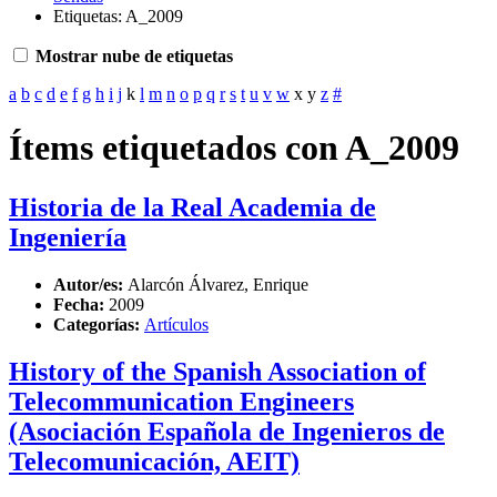
Etiquetas: A_2009
Mostrar nube de etiquetas
a
b
c
d
e
f
g
h
i
j
k
l
m
n
o
p
q
r
s
t
u
v
w
x
y
z
#
Ítems etiquetados con A_2009
Historia de la Real Academia de
Ingeniería
Autor/es:
Alarcón Álvarez, Enrique
Fecha:
2009
Categorías:
Artículos
History of the Spanish Association of
Telecommunication Engineers
(Asociación Española de Ingenieros de
Telecomunicación, AEIT)