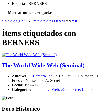
Etiquetas: BERNERS
Mostrar nube de etiquetas
a
b
c
d
e
f
g
h
i
j
k
l
m
n
o
p
q
r
s
t
u
v
w
x
y
z
#
Ítems etiquetados con
BERNERS
The World Wide Web (Seminal)
Autor/es:
T. Berners-Lee
, R. Cailliau, A. Loutonen, H.
Friestyk Nielsen and A. Secret
Fecha:
1994-08
Categorías:
Internet
,
La Web, eCommerce, la nube...
Foro Histórico