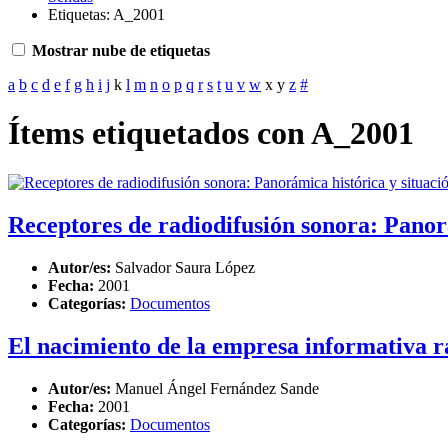
Etiquetas: A_2001
Mostrar nube de etiquetas
a
b
c
d
e
f
g
h
i
j
k
l
m
n
o
p
q
r
s
t
u
v
w
x
y
z
#
Ítems etiquetados con A_2001
Receptores de radiodifusión sonora: Panorá
Autor/es:
Salvador Saura López
Fecha:
2001
Categorías:
Documentos
El nacimiento de la empresa informativa r
Autor/es:
Manuel Ángel Fernández Sande
Fecha:
2001
Categorías:
Documentos