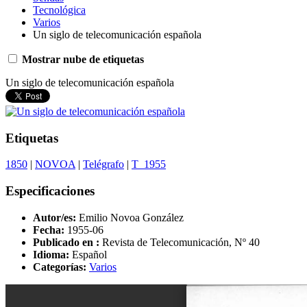
Tecnológica
Varios
Un siglo de telecomunicación española
Mostrar nube de etiquetas
Un siglo de telecomunicación española
Etiquetas
1850
|
NOVOA
|
Telégrafo
|
T_1955
Especificaciones
Autor/es:
Emilio Novoa González
Fecha:
1955-06
Publicado en :
Revista de Telecomunicación, Nº 40
Idioma:
Español
Categorías:
Varios