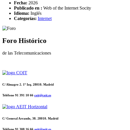
Fecha:
2026
Publicado en :
Web of the Internet Socity
Idioma:
Inglés
Categorías:
Internet
Foro Histórico
de las Telecomunicaciones
C/ Almagro 2. 1º Izq. 28010. Madrid
Teléfono 91 391 10 66
coit@coit.es
C/ General Arrando, 38. 28010. Madrid
Teléfono 91 308 16 66
aeit@aeit.es