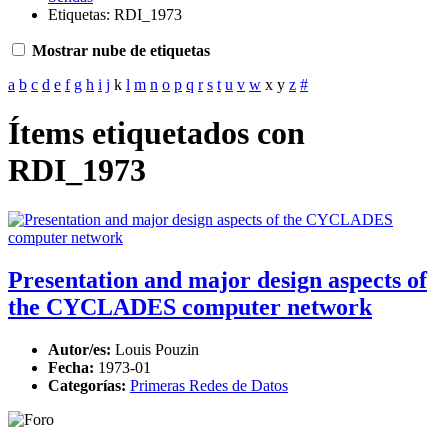
Etiquetas: RDI_1973
Mostrar nube de etiquetas
a
b
c
d
e
f
g
h
i
j
k
l
m
n
o
p
q
r
s
t
u
v
w
x
y
z
#
Ítems etiquetados con
RDI_1973
Presentation and major design aspects of
the CYCLADES computer network
Autor/es:
Louis Pouzin
Fecha:
1973-01
Categorías:
Primeras Redes de Datos