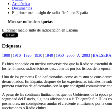
Académica
Documentos
El primer medio siglo de radioafición en España
Mostrar nube de etiquetas
El primer medio siglo de radioafición en España
Etiquetas
1900
|
1910
|
1920
|
1930
|
1940
|
1950
|
2000
|
A_2003
|
BALSERA
Es bien conocido en medios universitarios que la Radio se extendió d
los fenómenos radioeléctricos descubiertos por los físicos de la época.
Uno de los primeros Radioaficionados, como asimismo se consideraro
desarrollados. En España, después de las experiencias iniciales llevad
primera estación de aficionados con la que consiguió comunicarse con 
A pesar de las continuas limitaciones que los Gobiernos de la época 
seguridad del Estado, algunos aficionados a la Telegrafía Sin Hilos c
posteriores, no consiguieron anular el creciente entusiasmo por la com
asociaciones o Radio clubes.