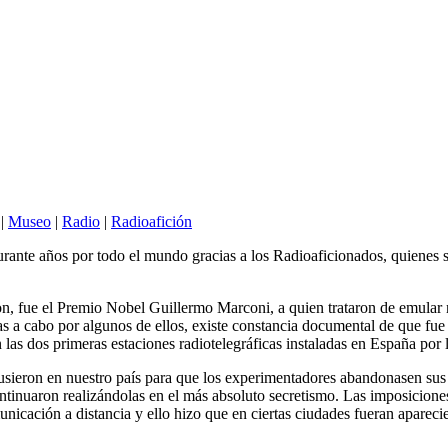
|
Museo
|
Radio
|
Radioafición
urante años por todo el mundo gracias a los Radioaficionados, quienes
n, fue el Premio Nobel Guillermo Marconi, a quien trataron de emular
as a cabo por algunos de ellos, existe constancia documental de que fue
las dos primeras estaciones radiotelegráficas instaladas en España por
pusieron en nuestro país para que los experimentadores abandonasen sus
ontinuaron realizándolas en el más absoluto secretismo. Las imposicion
unicación a distancia y ello hizo que en ciertas ciudades fueran aparec