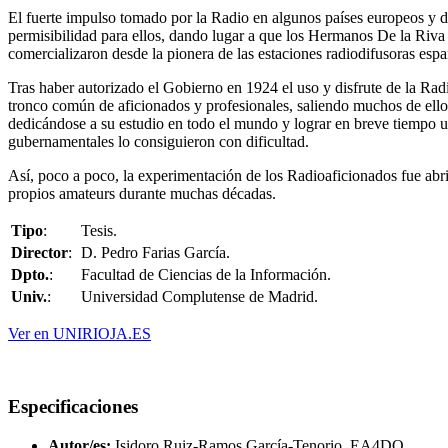
El fuerte impulso tomado por la Radio en algunos países europeos y del
permisibilidad para ellos, dando lugar a que los Hermanos De la Riva
comercializaron desde la pionera de las estaciones radiodifusoras espa
Tras haber autorizado el Gobierno en 1924 el uso y disfrute de la Radi
tronco común de aficionados y profesionales, saliendo muchos de ellos
dedicándose a su estudio en todo el mundo y lograr en breve tiempo uni
gubernamentales lo consiguieron con dificultad.
Así, poco a poco, la experimentación de los Radioaficionados fue abr
propios amateurs durante muchas décadas.
Tipo
:
Tesis.
Director
:
D. Pedro Farias García.
Dpto.
:
Facultad de Ciencias de la Información.
Univ.
:
Universidad Complutense de Madrid.
Ver en UNIRIOJA.ES
Especificaciones
Autor/es:
Isidoro Ruiz-Ramos García-Tenorio, EA4DO