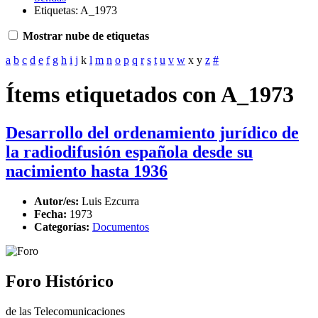
Etiquetas: A_1973
Mostrar nube de etiquetas
a
b
c
d
e
f
g
h
i
j
k
l
m
n
o
p
q
r
s
t
u
v
w
x
y
z
#
Ítems etiquetados con A_1973
Desarrollo del ordenamiento jurídico de
la radiodifusión española desde su
nacimiento hasta 1936
Autor/es:
Luis Ezcurra
Fecha:
1973
Categorías:
Documentos
Foro Histórico
de las Telecomunicaciones