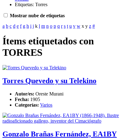
Etiquetas: Torres
Mostrar nube de etiquetas
a
b
c
d
e
f
g
h
i
j
k
l
m
n
o
p
q
r
s
t
u
v
w
x
y
z
#
Ítems etiquetados con
TORRES
Torres Quevedo y su Telekino
Autor/es:
Oreste Murani
Fecha:
1905
Categorías:
Varios
Gonzalo Brañas Fernández, EA1BY