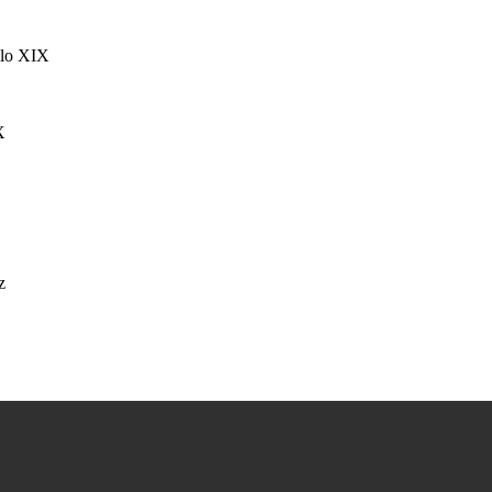
glo XIX
X
z