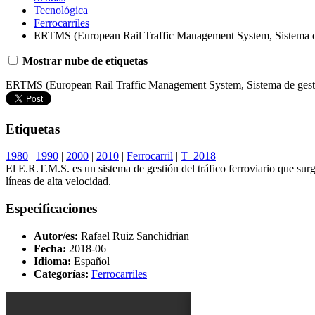
Tecnológica
Ferrocarriles
ERTMS (European Rail Traffic Management System, Sistema de g
Mostrar nube de etiquetas
ERTMS (European Rail Traffic Management System, Sistema de gestión
Etiquetas
1980
|
1990
|
2000
|
2010
|
Ferrocarril
|
T_2018
El E.R.T.M.S. es un sistema de gestión del tráfico ferroviario que su
líneas de alta velocidad.
Especificaciones
Autor/es:
Rafael Ruiz Sanchidrian
Fecha:
2018-06
Idioma:
Español
Categorías:
Ferrocarriles