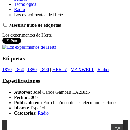
Tecnológica
Radio
Los experimentos de Hertz
Mostrar nube de etiquetas
Los experimentos de Hertz
Etiquetas
1850
|
1860
|
1880
|
1890
|
HERTZ
|
MAXWELL
|
Radio
Especificaciones
Autor/es:
José Carlos Gambau EA2BRN
Fecha:
2009
Publicado en :
Foro histórico de las telecomunicaciones
Idioma:
Español
Categorías:
Radio