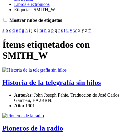
Libros electrónicos
Etiquetas: SMITH_W
Mostrar nube de etiquetas
a
b
c
d
e
f
g
h
i
j
k
l
m
n
o
p
q
r
s
t
u
v
w
x
y
z
#
Ítems etiquetados con
SMITH_W
Historia de la telegrafía sin hilos
Autor/es:
John Joseph Fahie. Traducción de José Carlos
Gambau, EA2BRN.
Año:
1901
Pioneros de la radio