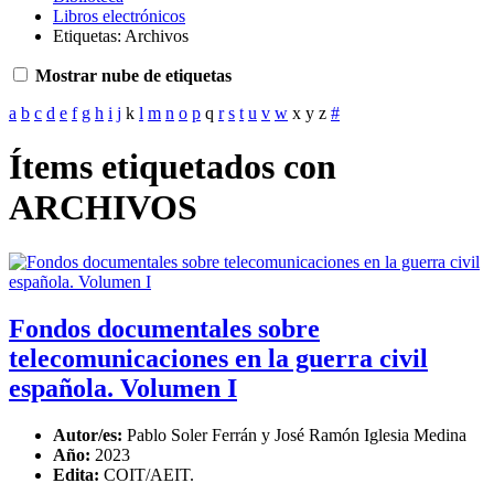
Libros electrónicos
Etiquetas: Archivos
Mostrar nube de etiquetas
a
b
c
d
e
f
g
h
i
j
k
l
m
n
o
p
q
r
s
t
u
v
w
x
y
z
#
Ítems etiquetados con
ARCHIVOS
Fondos documentales sobre
telecomunicaciones en la guerra civil
española. Volumen I
Autor/es:
Pablo Soler Ferrán y José Ramón Iglesia Medina
Año:
2023
Edita:
COIT/AEIT.