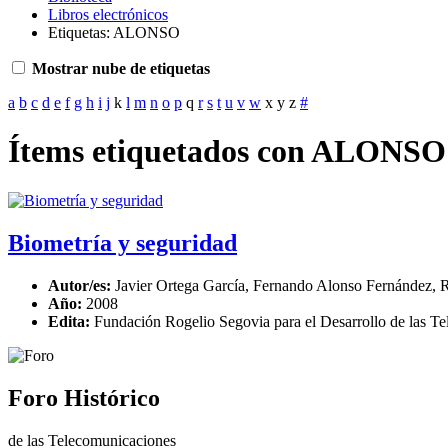
Libros electrónicos
Etiquetas: ALONSO
Mostrar nube de etiquetas
a
b
c
d
e
f
g
h
i
j
k
l
m
n
o
p
q
r
s
t
u
v
w
x
y
z
#
Ítems etiquetados con ALONSO
Biometría y seguridad
Autor/es:
Javier Ortega García, Fernando Alonso Fernández,
Año:
2008
Edita:
Fundación Rogelio Segovia para el Desarrollo de las
Foro Histórico
de las Telecomunicaciones