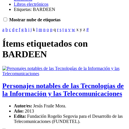
Libros electrónicos
Etiquetas: BARDEEN
Mostrar nube de etiquetas
a
b
c
d
e
f
g
h
i
j
k
l
m
n
o
p
q
r
s
t
u
v
w
x
y
z
#
Ítems etiquetados con
BARDEEN
Personajes notables de las Tecnologías de
la Información y las Telecomunicaciones
Autor/es:
Jesús Fraile Mora.
Año:
2013
Edita:
Fundación Rogelio Segovia para el Desarrollo de las
Telecomunicaciones (FUNDETEL).