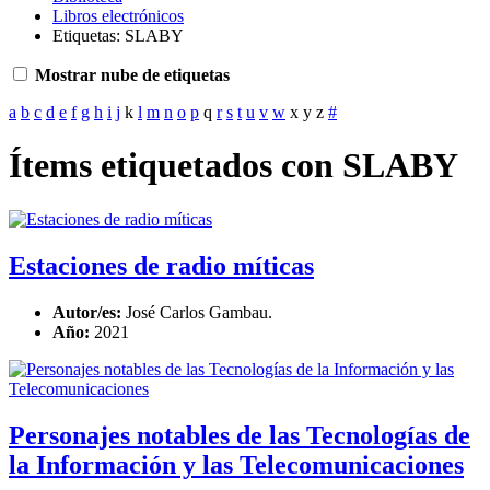
Libros electrónicos
Etiquetas: SLABY
Mostrar nube de etiquetas
a
b
c
d
e
f
g
h
i
j
k
l
m
n
o
p
q
r
s
t
u
v
w
x
y
z
#
Ítems etiquetados con SLABY
Estaciones de radio míticas
Autor/es:
José Carlos Gambau.
Año:
2021
Personajes notables de las Tecnologías de
la Información y las Telecomunicaciones