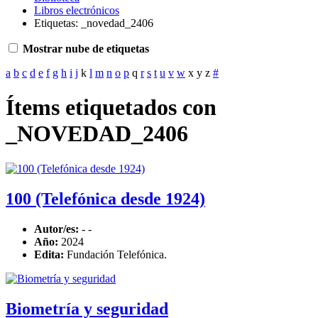
Libros electrónicos
Etiquetas: _novedad_2406
Mostrar nube de etiquetas
a
b
c
d
e
f
g
h
i
j
k
l
m
n
o
p
q
r
s
t
u
v
w
x
y
z
#
Ítems etiquetados con
_NOVEDAD_2406
100 (Telefónica desde 1924)
Autor/es:
- -
Año:
2024
Edita:
Fundación Telefónica.
Biometría y seguridad