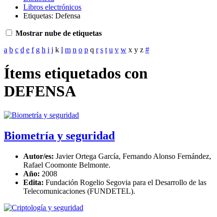
Libros electrónicos
Etiquetas: Defensa
Mostrar nube de etiquetas
a
b
c
d
e
f
g
h
i
j
k
l
m
n
o
p
q
r
s
t
u
v
w
x
y
z
#
Ítems etiquetados con
DEFENSA
Biometría y seguridad
Autor/es:
Javier Ortega García, Fernando Alonso Fernández,
Rafael Coomonte Belmonte.
Año:
2008
Edita:
Fundación Rogelio Segovia para el Desarrollo de las
Telecomunicaciones (FUNDETEL).