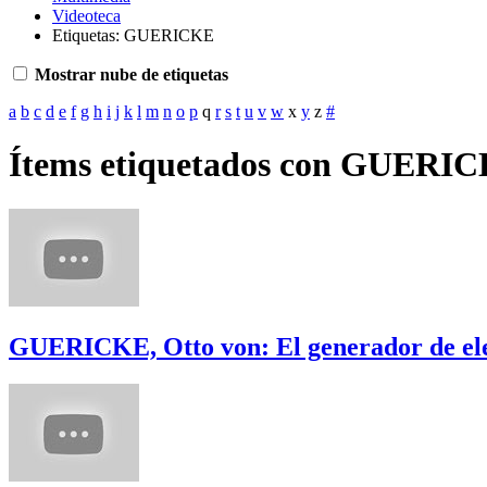
Videoteca
Etiquetas: GUERICKE
Mostrar nube de etiquetas
a
b
c
d
e
f
g
h
i
j
k
l
m
n
o
p
q
r
s
t
u
v
w
x
y
z
#
Ítems etiquetados con GUERI
GUERICKE, Otto von: El generador de ele