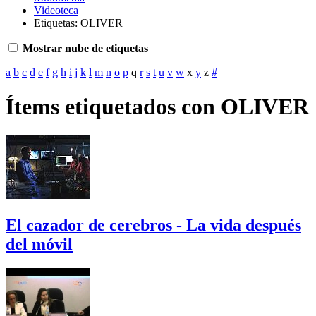
Videoteca
Etiquetas: OLIVER
Mostrar nube de etiquetas
a
b
c
d
e
f
g
h
i
j
k
l
m
n
o
p
q
r
s
t
u
v
w
x
y
z
#
Ítems etiquetados con OLIVER
El cazador de cerebros - La vida después
del móvil