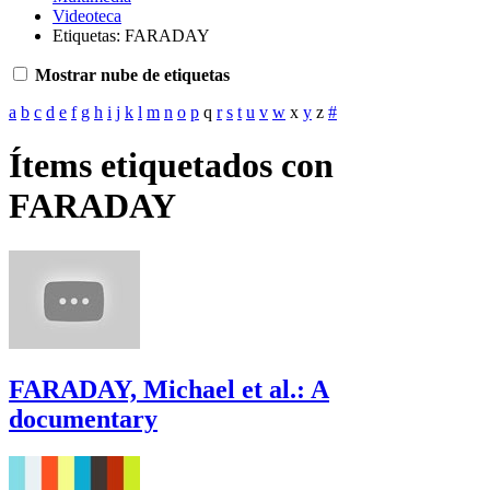
Videoteca
Etiquetas: FARADAY
Mostrar nube de etiquetas
a
b
c
d
e
f
g
h
i
j
k
l
m
n
o
p
q
r
s
t
u
v
w
x
y
z
#
Ítems etiquetados con
FARADAY
FARADAY, Michael et al.: A
documentary