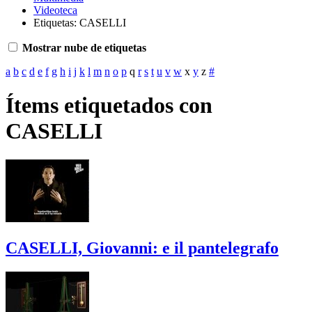
Videoteca
Etiquetas: CASELLI
Mostrar nube de etiquetas
a
b
c
d
e
f
g
h
i
j
k
l
m
n
o
p
q
r
s
t
u
v
w
x
y
z
#
Ítems etiquetados con
CASELLI
CASELLI, Giovanni: e il pantelegrafo