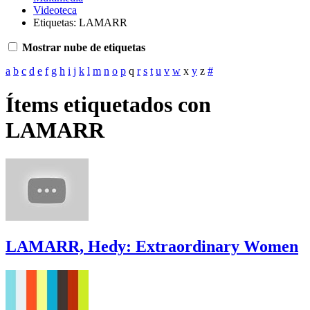
Videoteca
Etiquetas: LAMARR
Mostrar nube de etiquetas
a
b
c
d
e
f
g
h
i
j
k
l
m
n
o
p
q
r
s
t
u
v
w
x
y
z
#
Ítems etiquetados con
LAMARR
LAMARR, Hedy: Extraordinary Women