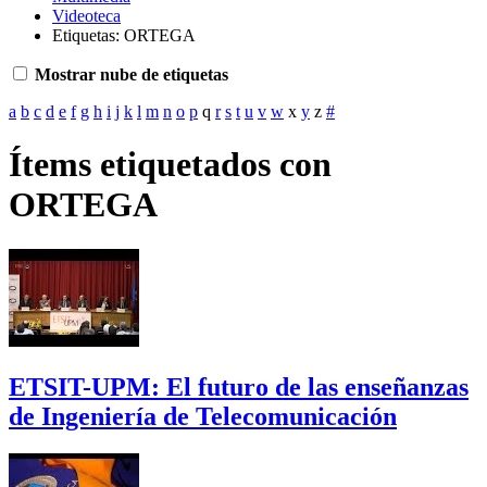
Videoteca
Etiquetas: ORTEGA
Mostrar nube de etiquetas
a
b
c
d
e
f
g
h
i
j
k
l
m
n
o
p
q
r
s
t
u
v
w
x
y
z
#
Ítems etiquetados con
ORTEGA
ETSIT-UPM: El futuro de las enseñanzas
de Ingeniería de Telecomunicación