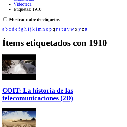
Videoteca
Etiquetas: 1910
Mostrar nube de etiquetas
a
b
c
d
e
f
g
h
i
j
k
l
m
n
o
p
q
r
s
t
u
v
w
x
y
z
#
Ítems etiquetados con 1910
COIT: La historia de las
telecomunicaciones (2D)