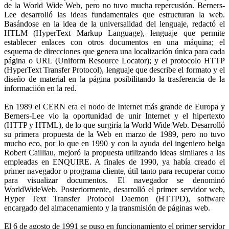
de la World Wide Web, pero no tuvo mucha repercusión. Berners-
Lee desarrolló las ideas fundamentales que estructuran la web.
Basándose en la idea de la universalidad del lenguaje, redactó el
HTLM (HyperText Markup Language), lenguaje que permite
establecer enlaces con otros documentos en una máquina; el
esquema de direcciones que genera una localización única para cada
página o URL (Uniform Resource Locator); y el protocolo HTTP
(HyperText Transfer Protocol), lenguaje que describe el formato y el
diseño de material en la página posibilitando la trasferencia de la
informaciión en la red.
En 1989 el CERN era el nodo de Internet más grande de Europa y
Berners-Lee vio la oportunidad de unir Internet y el hipertexto
(HTTP y HTML), de lo que surgiría la World Wide Web. Desarrolló
su primera propuesta de la Web en marzo de 1989, pero no tuvo
mucho eco, por lo que en 1990 y con la ayuda del ingeniero belga
Robert Cailliau, mejoró la propuesta utilizando ideas similares a las
empleadas en ENQUIRE. A finales de 1990, ya había creado el
primer navegador o programa cliente, útil tanto para recuperar como
para visualizar documentos. El navegador se denominó
WorldWideWeb. Posteriormente, desarrolló el primer servidor web,
Hyper Text Transfer Protocol Daemon (HTTPD), software
encargado del almacenamiento y la transmisión de páginas web.
El 6 de agosto de 1991 se puso en funcionamiento el primer servidor