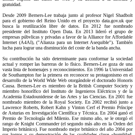
gratuidad.
Desde 2009 Berners-Lee trabaja junto al profesor Nigel Shadbolt
para el gobierno del Reino Unido en el proyecto data.gov.uk que
busca la reutilización libre de datos. En 2012 fue nombrado
presidente del Instituto Open Data. En 2013 lideró el grupo de
empresas púbvlicas y privadas a favor de la Alliance for Affordable
Internet (A4AI), ("Alianza para un Internet Asequible"). También
lucha para lograr una disminución del coste de la banda ancha.
Su contribución ha sido determinante para conformar la sociedad
actual y romper las barreras de lo físico. Berners-Lee goza de una
vasta lista de homenajes y reconocimientos. En 1996 la Universidad
de Southampton fue la primera en reconocer su protagonismo en el
desarrollo de la World Wide Web otorgándole el doctorado Honoris
Causa. Berners-Lee es miembro de la British Computer Society y
miembro honorífico del Instituto de Ingenieros Eléctricos y de la
Academia Estadounidense de las Artes y las Ciencias. En 2001 fue
nombrado miembro de la Royal Society. En 2002 recibió junto a
Lawrence Roberts, Robert Kahn y Vinton Cerf el Premio Príncipe
de Asturias en Investigación Científica y Técnica. En 2004 ganó el
Premio de Tecnología del Milenio. Ese mismo año, se le otorgó el
rango de Knight Commander (el segundo más alto en la Orden del
Imperio británico). Fue nombrado mejor británico del año 2004 por
sus logros y su demostración de las cualidades clave «humildad,