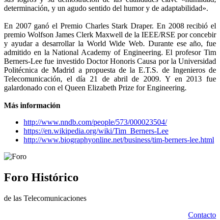
determinación, y un agudo sentido del humor y de adaptabilidad».
En 2007 ganó el Premio Charles Stark Draper. En 2008 recibió el
premio Wolfson James Clerk Maxwell de la IEEE/RSE por concebir
y ayudar a desarrollar la World Wide Web. Durante ese año, fue
admitido en la National Academy of Engineering. El profesor Tim
Berners-Lee fue investido Doctor Honoris Causa por la Universidad
Politécnica de Madrid a propuesta de la E.T.S. de Ingenieros de
Telecomunicación, el día 21 de abril de 2009. Y en 2013 fue
galardonado con el Queen Elizabeth Prize for Engineering.
Más información
http://www.nndb.com/people/573/000023504/
https://en.wikipedia.org/wiki/Tim_Berners-Lee
http://www.biographyonline.net/business/tim-berners-lee.html
Foro Histórico
de las Telecomunicaciones
Contacto