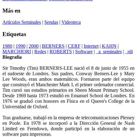
Más en
Artículos Seminales
|
Sendas
|
Videoteca
Etiquetas
1980
|
1990
|
2000
|
BERNERS
|
CERF
|
Internet
|
KAHN
|
MARCHIORI
|
Redes
|
ROBERTS
|
Software
|
_a_seminales
|
_rdi
Biografía
Sir Timothy (Tim) BERNERS-LEE nació el 8 de junio de 1955 en
el sudoeste de Londres. Sus padres, Conway Berners-Lee y Mary
Lee Woods, eran ambos matemáticos. Formaron parte del equipo
que construyó el Manchester Mark I, el primer ordenador comercial.
Tim cursó sus estudios primarios en Sheen Mount Primary School.
Desde 1969 hasta 1973 estudió en Emanuel School de Londres. En
1976 se graduó con honores en Física en el Queen's College de la
Universidad de Oxford.
Tras graduarse, trabajó en la empresa de telecomunicaciones Plessey
en Poole. En 1978 se incorporó a la Dirección General de Nash
Limited en Ferndown, donde participó en la elaboración de un
software para impresoras.