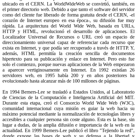
ubicado en el CERN. La WorldWideWeb se convirtió, también, en
el primer directorio web. Debido a que tanto el software del servidor
como del cliente fue liberado de forma gratuita desde el CERN, -el
corazón de Internet europeo en esa época-, su difusión fue muy
rápida. La arquitectura del World Wide Web, basada en URLs,
HTTP y HTML, revolucionó el desarrollo de aplicaciones. El
Localizador Universal de Recursos o URL creó un espacio de
direccionamiento universal capaz de referenciar cada recurso que
exista en Internet, y que podía ser recuperado a través de HTTP. Y,
además, HTML permitiía la creación sencilla de documentos
hipertexto para su publicación y enlace en Internet. Pero esto fue
solo el comienzo, porque nuevas aplicaciones de la Web empezaron
a aparecer vertiginosamente en Internet. En 1992 existían 26
servidores web, en 1995 había 200 y en años posteriores ha
evolucionado hasta alcanzar más de 100 millones de páginas.
En 1994 Berners-Lee se trasladó a Estados Unidos, al Laboratorio
de Ciencias de la Computación e Inteligencia Artificial del MIT.
Durante esta etapa, creó el Consorcio World Wide Web (W3C),
comunidad internacional cuya misión es guiar la web hacia su
máximo potencial mediante la normalización de tecnologías libres y
accesibles a cualquier persona sin coste alguno. Esta es la base, sin
lugar a dudas, de la amplia difusión e importancia de la web en la
actualidad. En 1999 Berners-Lee publicó el libro "Tejiendo la red",
donde expone las bases de web y su defensa a la libertad y