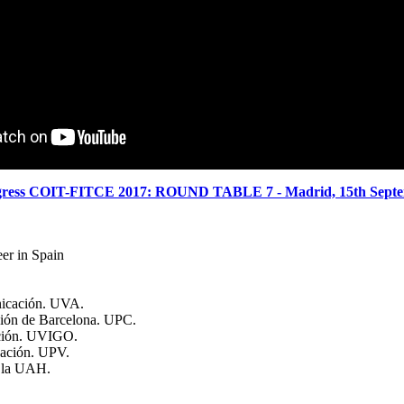
ress COIT-FITCE 2017: ROUND TABLE 7 - Madrid, 15th Sept
er in Spain
unicación. UVA.
ción de Barcelona. UPC.
cación. UVIGO.
cación. UPV.
e la UAH.