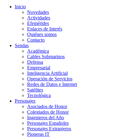
Inicio
Novedades
Actividades
Efemérides
Enlaces de Interés
Quiénes somos
Contacto
Sendas
Académica
Cables Submarinos
Defensa
Empresarial
Inteligencia Artificial
Operación de Servicios
Redes de Datos e Internet
Satélites
Tecnológica
Personajes
Asociados de Honor
Colegiados de Honor
Ingenieros del Año
Personajes Españoles
Personajes Extranjeros
Pioneras IT